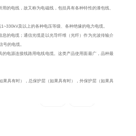
所用的电线，故又称为电磁线，包括具有各种特性的漆包线、
~330kV及以上的各种电压等级、各种绝缘的电力电缆。
信息的电缆；通信光缆是以光导纤维（光纤）作为光波传输介
信号的电缆。
具的电源连接线路用电线电缆。这类产品使用面最广，品种最
如果具有时），总保护层（如果具有时），外保护层（如果具