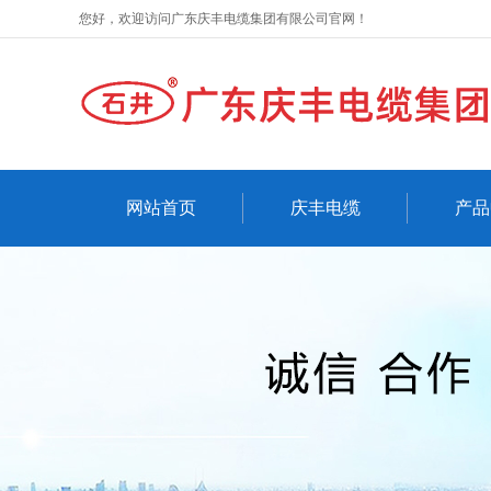
您好，欢迎访问广东庆丰电缆集团有限公司官网！
网站首页
庆丰电缆
产品