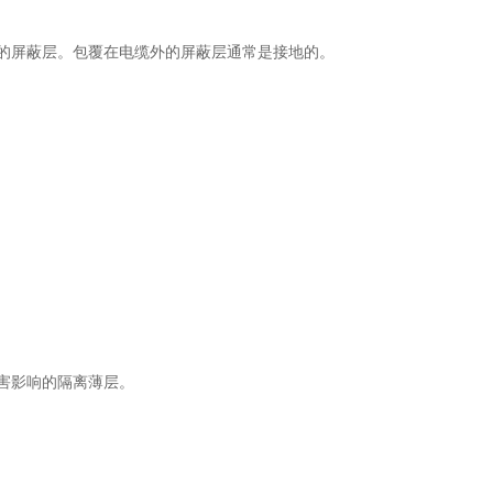
的屏蔽层。包覆在电缆外的屏蔽层通常是接地的。
害影响的隔离薄层。