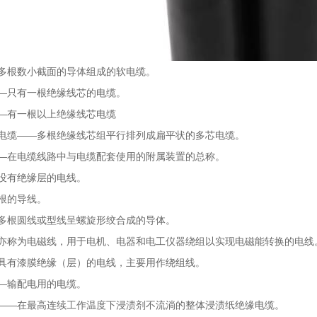
多根数小截面的导体组成的软电缆。
—只有一根绝缘线芯的电缆。
—有一根以上绝缘线芯电缆
电缆——多根绝缘线芯组平行排列成扁平状的多芯电缆。
—在电缆线路中与电缆配套使用的附属装置的总称。
没有绝缘层的电线。
根的导线。
多根圆线或型线呈螺旋形绞合成的导体。
亦称为电磁线，用于电机、电器和电工仪器绕组以实现电磁能转换的电线
具有漆膜绝缘（层）的电线，主要用作绕组线。
—输配电用的电缆。
——在最高连续工作温度下浸渍剂不流淌的整体浸渍纸绝缘电缆。